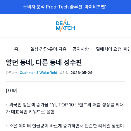
소비자 분석 Prop-Tech 솔루션 '마이비즈맵'
홈
일상·잡담·유머·자유
공지사항
딜매치에 요청
취업
알던 동네, 다른 동네 성수편
파트너스
Cushman & Wakefield
발간일
2026-05-29
[요약]

• 외국인 방문객 증가율 1위, TOP 10 브랜드의 매출 성장률 최대
가 대표적인 키워드로 꼽힘

• 소셜 데이터 언급량이 빠르게 증가하면서 단순한 리테일 상권이 