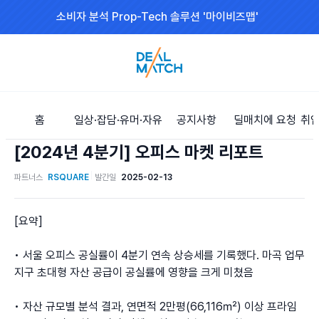
소비자 분석 Prop-Tech 솔루션 '마이비즈맵'
홈
일상·잡담·유머·자유
공지사항
딜매치에 요청
취업
[2024년 4분기] 오피스 마켓 리포트
파트너스
RSQUARE
발간일
2025-02-13
[요약]

• 서울 오피스 공실률이 4분기 연속 상승세를 기록했다. 마곡 업무
지구 초대형 자산 공급이 공실률에 영향을 크게 미쳤음

• 자산 규모별 분석 결과, 연면적 2만평(66,116㎡) 이상 프라임