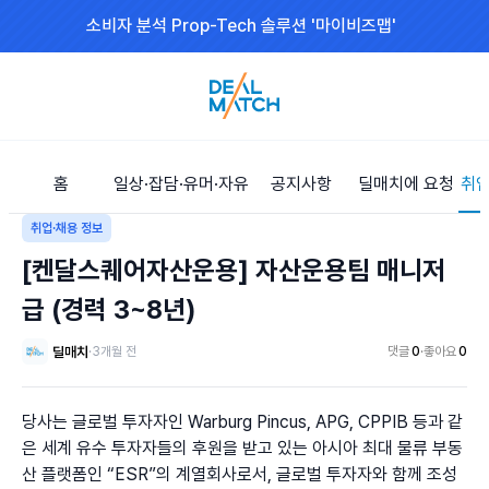
소비자 분석 Prop-Tech 솔루션 '마이비즈맵'
홈
일상·잡담·유머·자유
공지사항
딜매치에 요청
취업
취업·채용 정보
[켄달스퀘어자산운용] 자산운용팀 매니저
급 (경력 3~8년)
딜매치
·
3개월 전
댓글
0
·
좋아요
0
당사는 글로벌 투자자인 Warburg Pincus, APG, CPPIB 등과 같
은 세계 유수 투자자들의 후원을 받고 있는 아시아 최대 물류 부동
산 플랫폼인 “ESR”의 계열회사로서, 글로벌 투자자와 함께 조성 