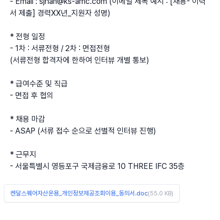
- Email : sjhan@ks-amc.com (이메일 제목 예시 : [채용- 이력
서 제출] 경력XX년_지원자 성명)
* 전형 일정
- 1차 : 서류전형 / 2차 : 면접전형
(서류전형 합격자에 한하여 인터뷰 개별 통보)
* 급여수준 및 직급
- 면접 후 협의
* 채용 마감
- ASAP (서류 접수 순으로 선별적 인터뷰 진행)
* 근무지
- 서울특별시 영등포구 국제금융로 10 THREE IFC 35층
켄달스퀘어자산운용_개인정보제공조회이용_동의서.doc
(55.0 KB)