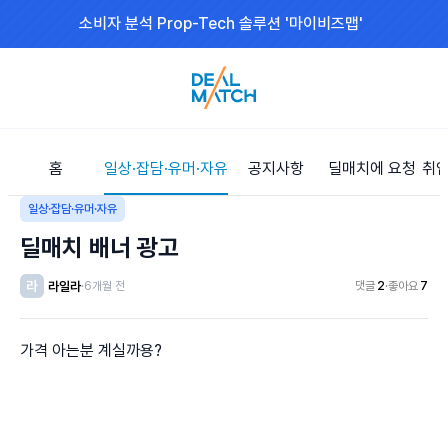
소비자 분석 Prop-Tech 솔루션 '마이비즈맵'
홈
일상·잡담·유머·자유
공지사항
딜매치에 요청
취업
일상·잡담·유머·자유
딜매치 배너 광고
라
라일라
·
6개월 전
댓글
2
·
좋아요
7
가격 아는분 계실까용?