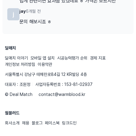
업계 관련이면 효과좀 있겠네요 ㅎ 가격은 모르지만
jay
6개월 전
j
문의 해보시죠 ㅎ
딜매치
딜매치 이야기
모바일 앱 설치
시공능력평가 순위
경제 지표
개인정보 처리방침
이용약관
서울특별시 강남구 테헤란로84길 12 KR빌딩 4층
대표자 : 조원정
사업자등록번호 : 153-81-02937
© Deal Match
contact@warmblood.kr
웜블러드
회사소개
채용
블로그
페이스북
링크드인