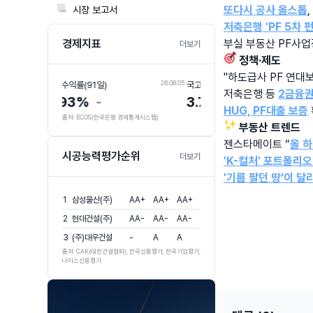
또다시 공사 올스톱
📃
시장 보고서
저축은행 'PF 5차 
경제지표
부실 부동산 PF사업장
더보기
🎯 정책·제도
"하도급사 PF 연대
26.08.05
26.08.06
국고채 수익률(3년)
회사채 수익률(3년,AA-)
저축은행 등 
2금융권
3.71%
+0.041%
4.41%
+0.018%
HUG, PF대출 보증
출처: ECOS(한국은행 경제통계시스템)
✨ 
부동산 트렌드
젠스타메이트 “
올 
시공능력평가순위
더보기
'K-컬처' 포트폴리오
'기름 팔던 땅’이 달
1
삼성물산(주)
AA+
AA+
AA+
2
현대건설(주)
AA-
AA-
AA-
3
(주)대우건설
-
A
A
출처: CAK(대한건설협회), 한국신용평가, 한국기업평가,
나이스신용평가