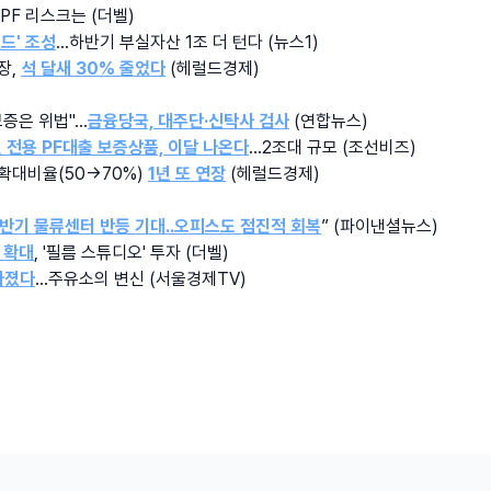
, PF 리스크는 (더벨)
펀드' 조성
…하반기 부실자산 1조 더 턴다 (뉴스1)
, 
석 달새 30% 줄었다
 (헤럴드경제)
보증은 위법"…
금융당국, 대주단·신탁사 검사
 (연합뉴스)
26.08.06
 전용 PF대출 보증상품, 이달 나온다
…2조대 규모 (조선비즈)
 확대비율(50→70%) 
1년 또 연장
 (헤럴드경제)
하반기 물류센터 반등 기대..오피스도 점진적 회복
” (파이낸셜뉴스)
 확대
, '필름 스튜디오' 투자 (더벨)
라졌다
…주유소의 변신 (서울경제TV)