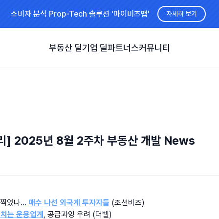
소비자 분석 Prop-Tech 솔루션 '마이비즈맵'
자세히 보기
부동산 딜
기업 딜
파트너스
커뮤니티
] 2025년 8월 2주차 부동산 개발 News
찍었나... 
매수 나선 외국계 투자자들
 (조선비즈)
 치는 운용업계
, 공급과잉 우려 (더벨)