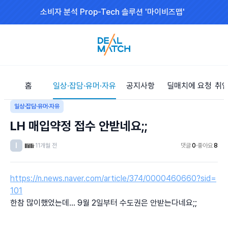
소비자 분석 Prop-Tech 솔루션 '마이비즈맵'
홈
일상·잡담·유머·자유
공지사항
딜매치에 요청
취업
일상·잡담·유머·자유
LH 매입약정 접수 안받네요;;
l
llilli
·
11개월 전
댓글
0
·
좋아요
8
https://n.news.naver.com/article/374/0000460660?sid=
101
한참 많이했었는데... 9월 2일부터 수도권은 안받는다네요;; 