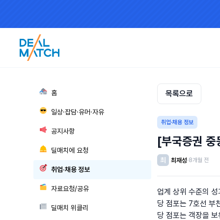
🏘
홈
목록으로
😎
일상·잡담·유머·자유
취업·채용 정보
📢
공지사항
[부국증권 중
🛎
딜매치에 요청
최
최재성
·
8개월 전
🎯
취업·채용 정보
🗂
자료요청/공유
업계 상위 수준의 성
당 점포는 7호선 부
📰
딜매치 위클리
당 점포는 객장을 보