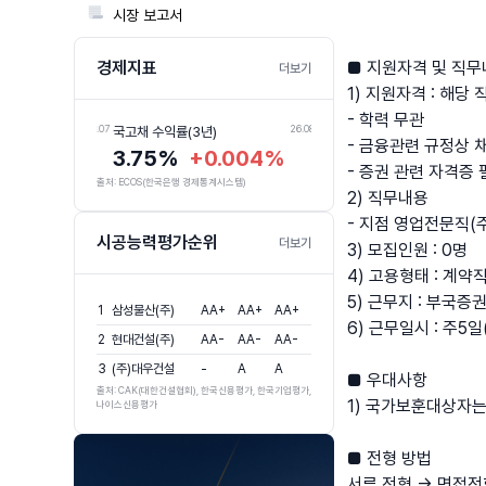
📃
시장 보고서
경제지표
■ 지원자격 및 직
더보기
1) 지원자격 : 해당 
- 학력 무관
26.08.07
26.08.07
국고채 수익률(3년)
회사채 수익률(3년,AA-)
- 금융관련 규정상 
3.75%
+0.004%
4.45%
+0.003
- 증권 관련 자격증
출처: ECOS(한국은행 경제통계시스템)
2) 직무내용
- 지점 영업전문직(
시공능력평가순위
더보기
3) 모집인원 : 0명
4) 고용형태 : 계약
5) 근무지 : 부국증
1
삼성물산(주)
AA+
AA+
AA+
6) 근무일시 : 주5
2
현대건설(주)
AA-
AA-
AA-
3
(주)대우건설
-
A
A
■ 우대사항
출처: CAK(대한건설협회), 한국신용평가, 한국기업평가,
1) 국가보훈대상자는
나이스신용평가
■ 전형 방법
서류 전형 → 면접전