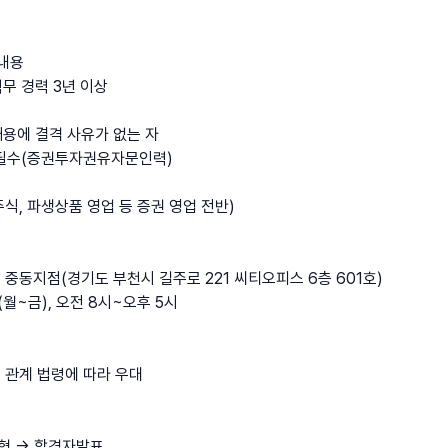
무내용
직무 경력 3년 이상
26.08.07
채용에 결격 사유가 없는 자
%
 필수(증권투자권유자문인력)
주식, 파생상품 영업 등 증권 영업 전반)
직
권 중동지점(경기도 부천시 길주로 221 씨티오피스 6층 601호)
일(월~금), 오전 8시~오후 5시
 관계 법령에 따라 우대
형 → 합격자발표