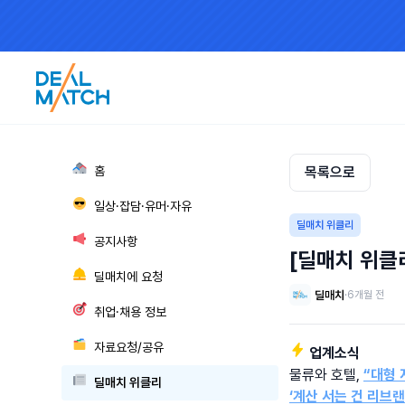
🏘
홈
목록으로
😎
일상·잡담·유머·자유
딜매치 위클리
📢
공지사항
[딜매치 위클리
🛎
딜매치에 요청
딜매치
·
6개월 전
🎯
취업·채용 정보
🗂
자료요청/공유
⚡️ 업계소식
물류와 호텔, 
“대형 
📰
딜매치 위클리
‘계산 서는 건 리브랜