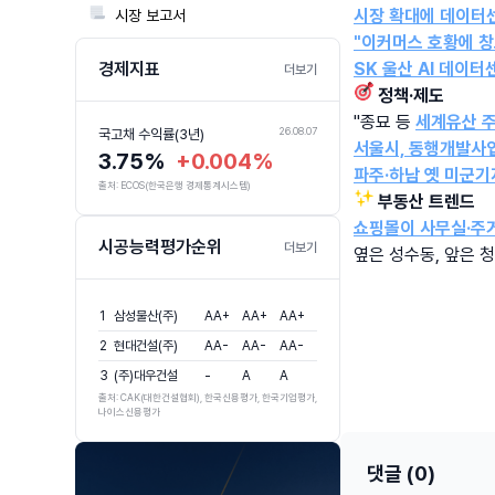
시장 확대에 데이터
📃
시장 보고서
"이커머스 호황에 창
경제지표
SK 울산 AI 데이터
더보기
🎯 정책·제도
"종묘 등 
세계유산 주
26.08.07
26.08.07
국고채 수익률(3년)
회사채 수익률(3년,AA-)
서울시, 동행개발사
3.75%
+0.004%
4.45%
+0.003
파주·하남 옛 미군기
출처: ECOS(한국은행 경제통계시스템)
✨ 
부동산 트렌드
쇼핑몰이 사무실·주
시공능력평가순위
더보기
옆은 성수동, 앞은 
1
삼성물산(주)
AA+
AA+
AA+
2
현대건설(주)
AA-
AA-
AA-
3
(주)대우건설
-
A
A
출처: CAK(대한건설협회), 한국신용평가, 한국기업평가,
나이스신용평가
댓글 (0)