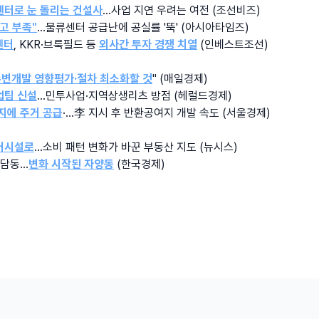
센터로 눈 돌리는 건설사
…사업 지연 우려는 여전 (조선비즈)
고 부족"
…물류센터 공급난에 공실률 '뚝' (아시아타임즈)
센터
, KKR·브룩필드 등 
외사간 투자 경쟁 치열
 (인베스트조선)
변개발 영향평가·절차 최소화할 것
" (매일경제)
26.08.07
업팀 신설
…민투사업·지역상생리츠 방점 (헤럴드경제)
%
지에 주거 공급
·…李 지시 후 반환공여지 개발 속도 (서울경제)
거시설로
…소비 패턴 변화가 바꾼 부동산 지도 (뉴시스)
청담동…
변화 시작된 자양동
 (한국경제)