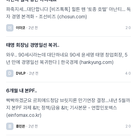
파죽지세…대단합니다 [비즈톡톡] 힐튼 뗀 ‘토종 호텔’ 아난티... 독
자 경영 본격화 - 조선비즈 (chosun.com)
이
이마코
·
2년 전
2
0
태영 회장님 경영일선 복귀..
와우.. 90세시라는데 대단하네요 90세 윤세영 태영 창업회장, 5
년 만에 경영일선 복귀한다 | 한국경제 (hankyung.com)
D
DVLP
·
2년 전
4
0
6개월 내 본PF..
빡빡하겠군요 르피에드청담 브릿지론 만기연장 결정…내년 5월까
지 본PF 과제 &lt; 정책/금융 &lt; 기사본문 - 연합인포맥스
(einfomax.co.kr)
흥
흥민쏜
·
2년 전
2
0