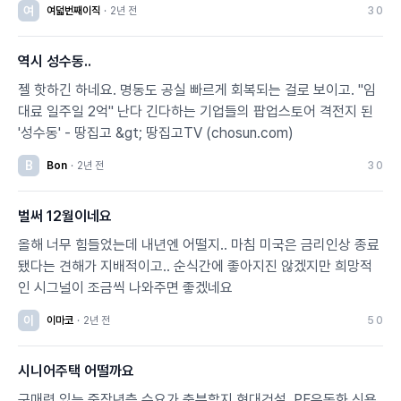
여
여덟번째이직
·
2년 전
3
0
역시 성수동..
젤 핫하긴 하네요. 명동도 공실 빠르게 회복되는 걸로 보이고. "임
대료 일주일 2억" 난다 긴다하는 기업들의 팝업스토어 격전지 된
'성수동' - 땅집고 &gt; 땅집고TV (chosun.com)
B
Bon
·
2년 전
3
0
벌써 12월이네요
올해 너무 힘들었는데 내년엔 어떨지.. 마침 미국은 금리인상 종료
됐다는 견해가 지배적이고.. 순식간에 좋아지진 않겠지만 희망적
인 시그널이 조금씩 나와주면 좋겠네요
이
이마코
·
2년 전
5
0
시니어주택 어떨까요
구매력 있는 중장년층 수요가 충분할지 현대건설, PF유동화 신용