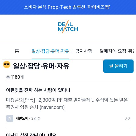
소비자 분석 Prop-Tech 솔루션 '마이비즈맵'
홈
일상·잡담·유머·자유
공지사항
딜매치에 요청
취업
😎
일상·잡담·유머·자유
글 올리기
총
1180
개
이런짓을 진짜 하는 사람이 있다니
미쳤넫요[단독] “2,300억 PF 대출 받아줄게”…수십억 뒷돈 받은
증권사 임원 송치 (naver.com)
개
개발노예
·
2년 전
6
0
아난티 실적 장난 아니네요