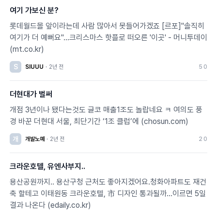
여기 가보신 분?
롯데월드몰 앞이라는데 사람 많아서 못들어가겠죠 [르포]"솔직히
여기가 더 예뻐요"…크리스마스 핫플로 떠오른 '이곳' - 머니투데이
(mt.co.kr)
S
SIUUU
·
2년 전
5
0
더현대가 벌써
개점 3년이나 됐다는것도 글코 매출1조도 놀랍네요 ㅋ 여의도 풍
경 바꾼 더현대 서울, 최단기간 ‘1조 클럽’에 (chosun.com)
개
개발노예
·
2년 전
2
0
크라운호텔, 유엔사부지..
용산공원까지.. 용산구청 근처도 좋아지겠어요.청화아파트도 재건
축 할테고 이태원동 크라운호텔, 市 디자인 통과될까…이르면 5일
결과 나온다 (edaily.co.kr)