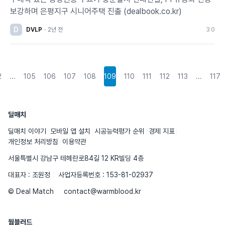
보강하며 은평지구 시니어주택 진출 (dealbook.co.kr)
D
DVLP
·
2년 전
3
0
2
...
105
106
107
108
109
110
111
112
113
...
117
딜매치
딜매치 이야기
모바일 앱 설치
시공능력평가 순위
경제 지표
개인정보 처리방침
이용약관
서울특별시 강남구 테헤란로84길 12 KR빌딩 4층
대표자 : 조원정
사업자등록번호 : 153-81-02937
© Deal Match
contact@warmblood.kr
웜블러드