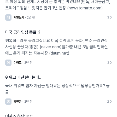
오 예상 외의 전개.. 시장에 큰 충격은 막았네요(단독)새마을금고,
르피에드청담 브릿지론 만기 1년 연장 (newstomato.com)
개
개발노예
·
2년 전
3
0
미국 금리인상 종료..?
행복회로라도 돌리고싶네요 미국 CPI 크게 둔화, 연준 금리인상
사실상 끝났다(종합) (naver.com)월가發 내년 3월 금리인하설
에… 온기 퍼지는 자본시장 (daum.net)
이
이마코
·
2년 전
3
0
위워크 파산한다는데..
국내 위워크 임차 자산들 임대료는 정상적으로 납부중인가요? 궁
금
흥
흥민쏜
·
2년 전
2
0
이지스 하남 IDC