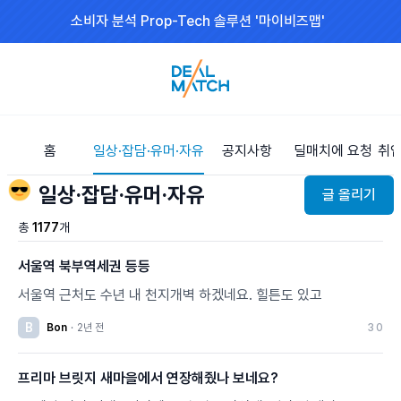
소비자 분석 Prop-Tech 솔루션 '마이비즈맵'
홈
일상·잡담·유머·자유
공지사항
딜매치에 요청
취업
😎
일상·잡담·유머·자유
글 올리기
총
1177
개
서울역 북부역세권 등등
서울역 근처도 수년 내 천지개벽 하겠네요. 힐튼도 있고
B
Bon
·
2년 전
3
0
프리마 브릿지 새마을에서 연장해줬나 보네요?