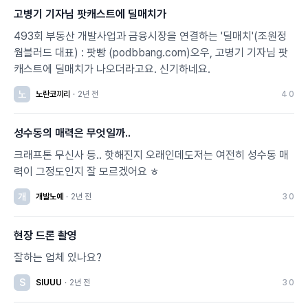
고병기 기자님 팟캐스트에 딜매치가
493회 부동산 개발사업과 금융시장을 연결하는 '딜매치'(조원정
웜블러드 대표) : 팟빵 (podbbang.com)오우, 고병기 기자님 팟
캐스트에 딜매치가 나오더라고요. 신기하네요.
노
노란코끼리
·
2년 전
4
0
성수동의 매력은 무엇일까..
크래프톤 무신사 등.. 핫해진지 오래인데도저는 여전히 성수동 매
력이 그정도인지 잘 모르겠어요 ㅎ
개
개발노예
·
2년 전
3
0
현장 드론 촬영
잘하는 업체 있나요?
S
SIUUU
·
2년 전
3
0