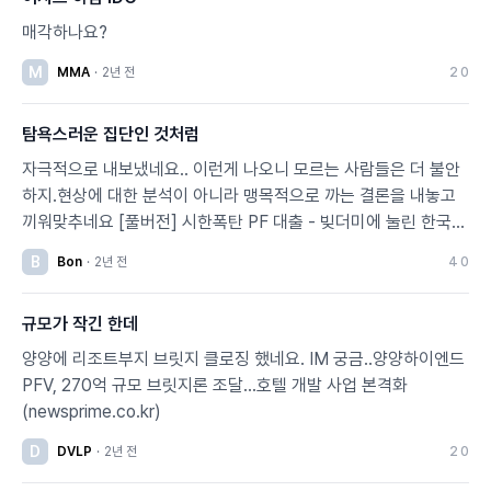
매각하나요?
M
MMA
·
2년 전
2
0
탐욕스러운 집단인 것처럼
자극적으로 내보냈네요.. 이런게 나오니 모르는 사람들은 더 불안
하지.현상에 대한 분석이 아니라 맹목적으로 까는 결론을 내놓고
끼워맞추네요 [풀버전] 시한폭탄 PF 대출 - 빚더미에 눌린 한국
경제 - 스트레이트 232회 (23.11.12) - YouTube
B
Bon
·
2년 전
4
0
규모가 작긴 한데
양양에 리조트부지 브릿지 클로징 했네요. IM 궁금..양양하이엔드
PFV, 270억 규모 브릿지론 조달...호텔 개발 사업 본격화
(newsprime.co.kr)
D
DVLP
·
2년 전
2
0