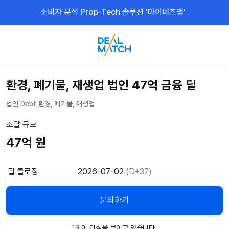
소비자 분석 Prop-Tech 솔루션 '마이비즈맵'
환경, 폐기물, 재생업 법인 47억 금융 딜
법인
Debt
환경, 폐기물, 재생업
조달 규모
47억 원
딜 클로징
2026-07-02
(D+37)
문의하기
1명
이 관심을 보이고 있습니다.