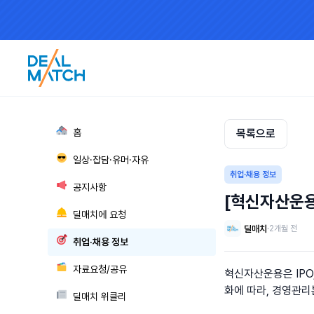
🏘
홈
목록으로
😎
일상·잡담·유머·자유
취업·채용 정보
📢
공지사항
[혁신자산운용
🛎
딜매치에 요청
딜매치
·
2개월 전
🎯
취업·채용 정보
🗂
자료요청/공유
혁신자산운용은 IPO
화에 따라, 경영관리
📰
딜매치 위클리