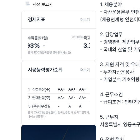
1. 채용분야
📃
시장 보고서
- 자산운용본부 인턴
경제지표
(채용연계형 인턴이며
더보기
2. 담당업무
26.08.06
26.08.06
국고채 수익률(3년)
회사채 수익률(3년,AA-)
- 경영관리 제반업무
3.74%
+0.073%
4.45%
+0.053
- 국내외 산업 및 
출처: ECOS(한국은행 경제통계시스템)
3. 지원 자격 및 우
시공능력평가순위
더보기
- 투자자산운용사
- 기업분석 기초역량
1
삼성물산(주)
AA+
AA+
AA+
4. 근무조건
2
현대건설(주)
AA-
AA-
AA-
- 급여조건 : 인턴기
3
(주)대우건설
-
A
A
출처: CAK(대한건설협회), 한국신용평가, 한국기업평가,
5. 근무지
나이스신용평가
서울특별시 영등포구 국
6. 전형 절차