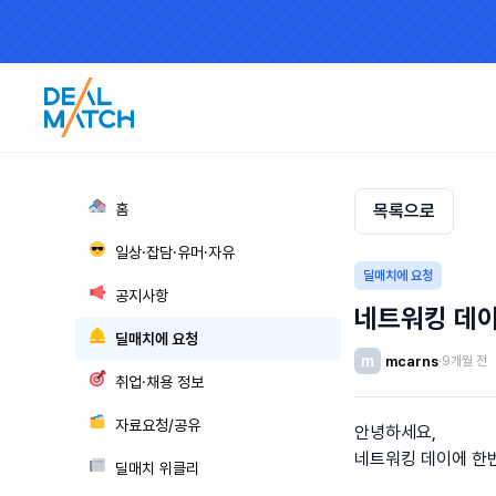
🏘
홈
목록으로
😎
일상·잡담·유머·자유
딜매치에 요청
📢
공지사항
네트워킹 데이
🛎
딜매치에 요청
m
mcarns
·
9개월 전
🎯
취업·채용 정보
🗂
자료요청/공유
안녕하세요,
네트워킹 데이에 한번
📰
딜매치 위클리