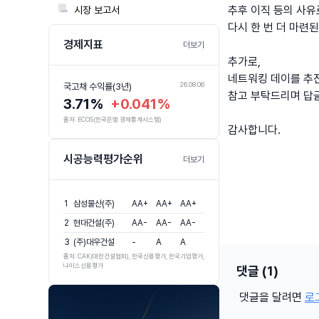
추후 이직 등의 사
📃
시장 보고서
다시 한 번 더 마련
경제지표
더보기
추가로,
네트워킹 데이를 추
26.08.05
26.08.06
국고채 수익률(3년)
회사채 수익률(3년,AA-)
참고 부탁드리며 답
3.71%
+0.041%
4.41%
+0.018%
출처: ECOS(한국은행 경제통계시스템)
감사합니다.
시공능력평가순위
더보기
1
삼성물산(주)
AA+
AA+
AA+
2
현대건설(주)
AA-
AA-
AA-
3
(주)대우건설
-
A
A
출처: CAK(대한건설협회), 한국신용평가, 한국기업평가,
나이스신용평가
댓글 (1)
댓글을 달려면
로